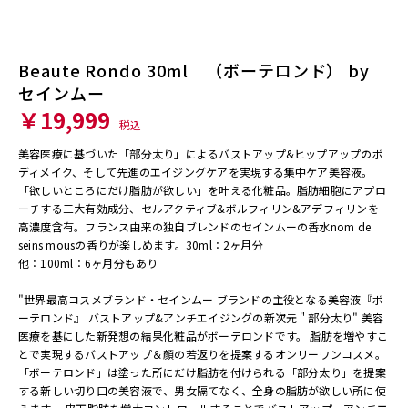
Beaute Rondo 30ml （ボーテロンド） by
お買い物を続ける
カートへ進む
セインムー
￥19,999
税込
美容医療に基づいた「部分太り」によるバストアップ&ヒップアップのボ
ディメイク、そして先進のエイジングケアを実現する集中ケア美容液。
「欲しいところにだけ脂肪が欲しい」を叶える化粧品。脂肪細胞にアプロ
ーチする三大有効成分、セルアクティブ&ボルフィリン&アデフィリンを
高濃度含有。フランス由来の独自ブレンドのセインムーの香水nom de
seins mousの香りが楽しめます。30ml：2ヶ月分
他：100ml：6ヶ月分もあり
"世界最高コスメブランド・セインムー ブランドの主役となる美容液『ボ
ーテロンド』 バストアップ&アンチエイジングの新次元＂部分太り" 美容
医療を基にした新発想の結果化粧品がボーテロンドです。 脂肪を増やすこ
とで実現するバストアップ＆顔の若返りを提案するオンリーワンコスメ。
「ボーテロンド」は塗った所にだけ脂肪を付けられる「部分太り」を提案
する新しい切り口の美容液で、男女隔てなく、全身の脂肪が欲しい所に使