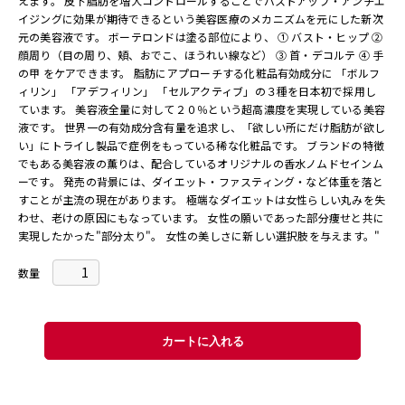
えます。 皮下脂肪を増大コントロールすることでバストアップ・アンチエ
イジングに効果が期待できるという美容医療のメカニズムを元にした新次
元の美容液です。 ボーテロンドは塗る部位により、 ① バスト・ヒップ ②
顔周り（目の周り、頬、おでこ、ほうれい線など） ③ 首・デコルテ ④ 手
の甲 をケアできます。 脂肪にアプローチする化粧品有効成分に 「ボルフ
ィリン」 「アデフィリン」 「セルアクティブ」の３種を日本初で採用し
ています。 美容液全量に対して２０％という超高濃度を実現している美容
液です。 世界一の有効成分含有量を追求し、「欲しい所にだけ脂肪が欲し
い」にトライし製品で症例をもっている稀な化粧品です。 ブランドの特徴
でもある美容液の薫りは、配合しているオリジナルの香水ノムドセインム
ーです。 発売の背景には、ダイエット・ファスティング・など体重を落と
すことが主流の現在があります。 極端なダイエットは女性らしい丸みを失
わせ、老けの原因にもなっています。 女性の願いであった部分痩せと共に
実現したかった"部分太り"。 女性の美しさに新しい選択肢を与えます。"
数量
カートに入れる